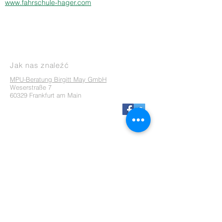
www.fahrschule-hager.com
Jak nas znaleźć
MPU-Beratung Birgitt May GmbH
Weserstraße 7
60329 Frankfurt am Main
Kontakt
Telefon:
069 - 82 36 70 03
Faks:
069 - 82 99 30 21
Komórka:
0171 - 190 91 90
Informacje
Zastrzeżenie odpowiedzialności
Uwaga o ochronie danych
Zawiadomienie o witrynie