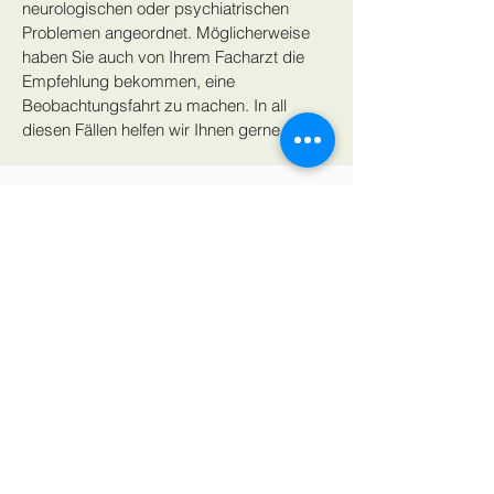
neurologischen oder psychiatrischen
Problemen angeordnet. Möglicherweise
haben Sie auch von Ihrem Facharzt die
Empfehlung bekommen, eine
Beobachtungsfahrt zu machen. In all
diesen Fällen helfen wir Ihnen gerne weiter.
Jetzt anfragen!
Jak nas znaleźć
MPU-Beratung Birgitt May GmbH
Weserstraße 7
60329 Frankfurt am Main